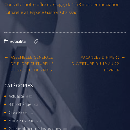
Consulter notre offre de stage, de 2 à 3 mois, en médiation
culturelle à l’Espace Gaston Chaissac
Actualité
Post
←
→
ASSEMBLÉE GÉNÉRALE
VACANCES D’HIVER :
navigation
DE FLORE CULTURELLE
OUVERTURE DU 19 AU 22
ET GALETTE DES ROIS
FÉVRIER
CATÉGORIES
Actualité
(349)
Bibliothèque
(60)
Créa-Flore
(12)
Flore en scène
(26)
Galerie ateliers pédagogiques
(10)