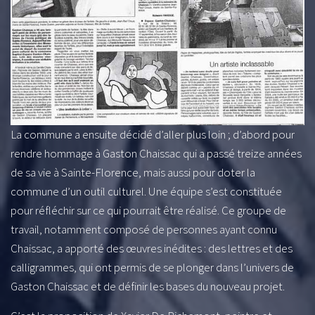
La commune a ensuite décidé d’aller plus loin ; d’abord pour
rendre hommage à Gaston Chaissac qui a passé treize années
de sa vie à Sainte-Florence, mais aussi pour doter la
commune d’un outil culturel. Une équipe s’est constituée
pour réfléchir sur ce qui pourrait être réalisé. Ce groupe de
travail, notamment composé de personnes ayant connu
Chaissac, a apporté des œuvres inédites : des lettres et des
calligrammes, qui ont permis de se plonger dans l’univers de
Gaston Chaissac et de définir les bases du nouveau projet.