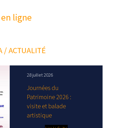
 en ligne
 / ACTUALITÉ
28 juillet 2026
Journées du
Patrimoine 2026 :
visite et balade
artistique