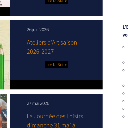
Lire la Suite
L’
26 juin 2026
vo
Ateliers d’Art saison
2026-2027
Lire la Suite
27 mai 2026
La Journée des Loisirs
dimanche 31 mai à