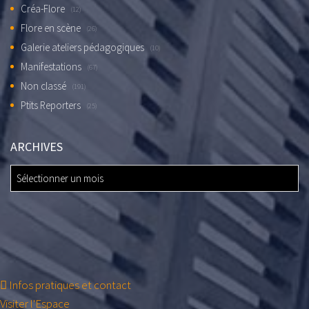
Créa-Flore
(12)
Flore en scène
(26)
Galerie ateliers pédagogiques
(10)
Manifestations
(67)
Non classé
(191)
Ptits Reporters
(25)
ARCHIVES
ARCHIVES
Infos pratiques et contact
Visiter l'Espace