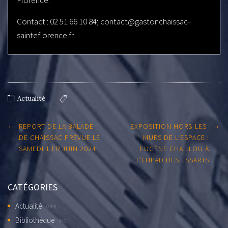
Contact : 02 51 66 10 84; contact@gastonchaissac-
sainteflorence.fr
Actualité
Post
←
→
REPORT DE LA BALADE
EXPOSITION HORS-LES-
navigation
DE CHAISSAC PRÉVUE LE
MURS DE L’ESPACE :
SAMEDI 1 ER JUIN 2024
EUGÈNE CHAILLOU À
L’EHPAD DES ESSARTS
CATÉGORIES
Actualité
(349)
Bibliothèque
(60)