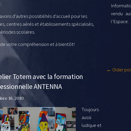
.
Informati
vendu au
vons d’autres possibilités d’accueil pour les
l’Espace.
es, centres aérés et établissements spécialisés,
ériodes scolaires.
 de votre compréhension et à bientôt!
← Older po
elier Totem avec la formation
fessionnelle ANTENNA
bre 16, 2010
Toujours
aussi
ludique et