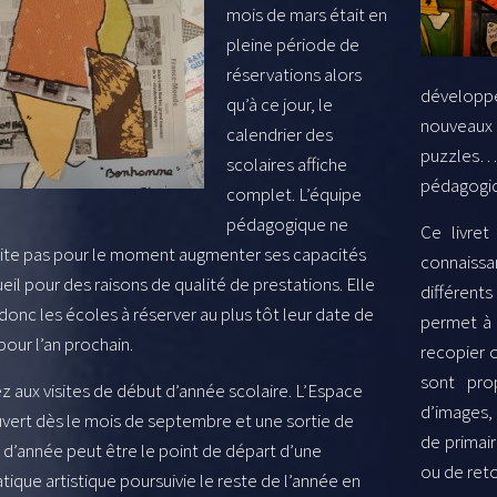
mois de mars était en
pleine période de
réservations alors
développer
qu’à ce jour, le
nouveaux 
calendrier des
puzzles…)
scolaires affiche
pédagogi
complet. L’équipe
pédagogique ne
Ce livret
ite pas pour le moment augmenter ses capacités
connaissa
eil pour des raisons de qualité de prestations. Elle
différents
 donc les écoles à réserver au plus tôt leur date de
permet à l
 pour l’an prochain.
recopier o
sont pro
 aux visites de début d’année scolaire. L’Espace
d’images,
uvert dès le mois de septembre et une sortie de
de primair
 d’année peut être le point de départ d’une
ou de reto
ique artistique poursuivie le reste de l’année en