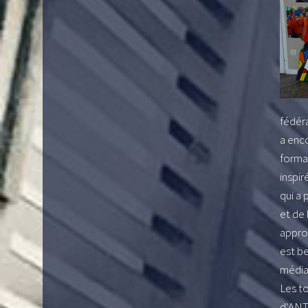
fédéra
a enc
format
inspir
qui a 
et de 
approc
est be
médiat
Les t
d’AN