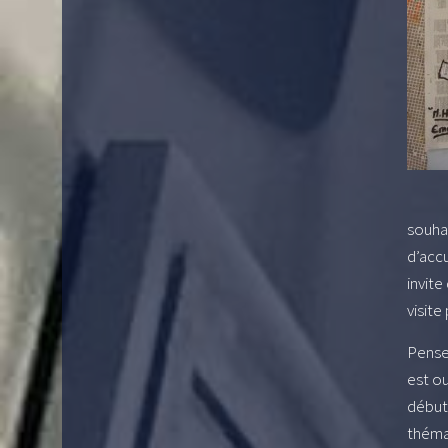
souha
d’accu
invite
visite
Pensez
est o
début
thémat