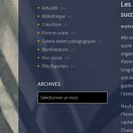
Les 
Actualité
(349)
suc
Bibliothèque
(60)
Créa-Flore
(12)
septe
Flore en scène
(26)
Afin d
Galerie ateliers pédagogiques
(10)
sucre 
Manifestations
(67)
organ
Non classé
(191)
Patrim
Ptits Reporters
(25)
long d
ont dé
ARCHIVES
guidée
l’atel
ARCHIVES
Neuf 
l’honn
cachés
Chaiss