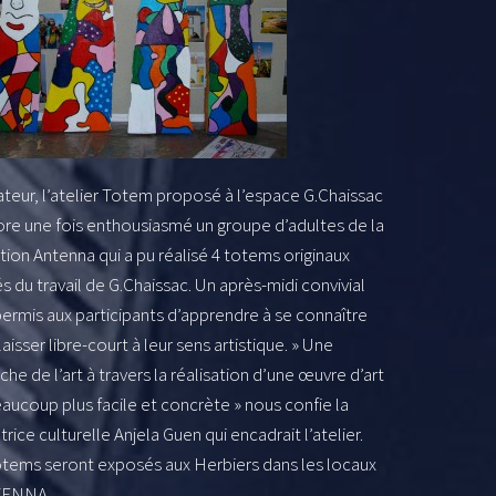
teur, l’atelier Totem proposé à l’espace G.Chaissac
ore une fois enthousiasmé un groupe d’adultes de la
ion Antenna qui a pu réalisé 4 totems originaux
és du travail de G.Chaissac. Un après-midi convivial
permis aux participants d’apprendre à se connaître
laisser libre-court à leur sens artistique. » Une
he de l’art à travers la réalisation d’une œuvre d’art
aucoup plus facile et concrète » nous confie la
rice culturelle Anjela Guen qui encadrait l’atelier.
otems seront exposés aux Herbiers dans les locaux
TENNA.