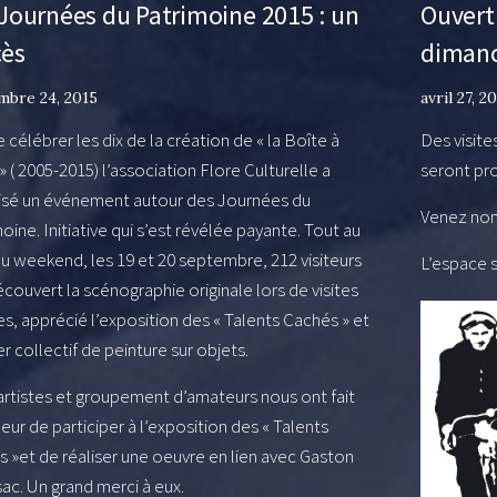
Journées du Patrimoine 2015 : un
Ouvert
cès
dimanc
mbre 24, 2015
avril 27, 2
e célébrer les dix de la création de « la Boîte à
Des visite
» ( 2005-2015) l’association Flore Culturelle a
seront pro
isé un événement autour des Journées du
Venez no
oine. Initiative qui s’est révélée payante. Tout au
u weekend, les 19 et 20 septembre, 212 visiteurs
L’espace s
couvert la scénographie originale lors de visites
s, apprécié l’exposition des « Talents Cachés » et
ier collectif de peinture sur objets.
artistes et groupement d’amateurs nous ont fait
eur de participer à l’exposition des « Talents
 »et de réaliser une oeuvre en lien avec Gaston
ac. Un grand merci à eux.