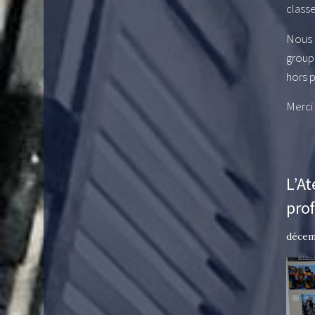
classe
Nous a
group
hors p
Merci
L’At
pro
décem