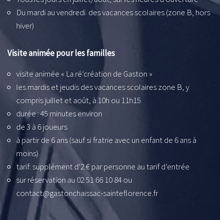
Du mardi au vendredi des vacances scolaires (zone B, hors
hiver)
Visite animée pour les familles
visite animée « La ré’création de Gaston »
les mardis et jeudis des vacances scolaires zone B, y
compris juillet et août, à 10h ou 11h15
durée : 45 minutes environ
de 3 à 6 joueurs
à partir de 6 ans (sauf si fratrie avec un enfant de 6 ans à
moins)
tarif: supplément d’2 € par personne au tarif d’entrée
sur réservation au 02 51 66 10 84 ou
contact@gastonchaissac-sainteflorence.fr