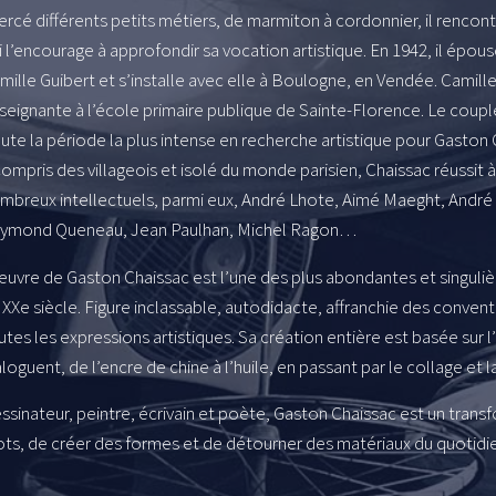
ercé différents petits métiers, de marmiton à cordonnier, il rencon
i l’encourage à approfondir sa vocation artistique. En 1942, il épou
mille Guibert et s’installe avec elle à Boulogne, en Vendée. Camil
seignante à l’école primaire publique de Sainte-Florence. Le couple
ute la période la plus intense en recherche artistique pour Gaston 
compris des villageois et isolé du monde parisien, Chaissac réussit 
mbreux intellectuels, parmi eux, André Lhote, Aimé Maeght, André 
ymond Queneau, Jean Paulhan, Michel Ragon…
œuvre de Gaston Chaissac est l’une des plus abondantes et singuliè
 XXe siècle. Figure inclassable, autodidacte, affranchie des convention
utes les expressions artistiques. Sa création entière est basée sur 
aloguent, de l’encre de chine à l’huile, en passant par le collage et 
ssinateur, peintre, écrivain et poète, Gaston Chaissac est un trans
ts, de créer des formes et de détourner des matériaux du quotidie