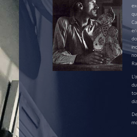
ex
qu
Ca
en
do
in
no
Ra
L’
du
to
di
De
mo