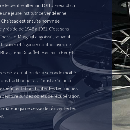
tre le peintre allemand Otto Freundlich
se une jeune institutrice vendéenne,
le Chaissac est ensuite nommée
 y réside de 1948 à 1961. C’est sans
Chaissac. Marginal angoissé, souvent
à fasciner et à garder contact avec de
Bloc, Jean Dubuffet, Benjamin Perret,
res de la création de la seconde moitié
s traditionnelles, l’artiste s’initie à
l’expérimentation. Toutes les techniques
la peinture sur des objets de récupération.
formateur qui ne cesse de réinventer les
n.