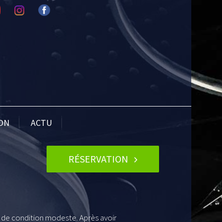
ION
ACTU
RÉSERVATION
e de condition modeste. Après avoir