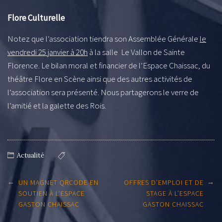
Flore Culturelle
Notez que l’association tiendra son Assemblée Générale
le
vendredi 25 janvier à 20h
à la salle Le Vallon de Sainte
Florence. Le bilan moral et financier de l’Espace Chaissac, du
théâtre Flore en Scène ainsi que des autres activités de
l’association sera présenté. Nous partagerons le verre de
l’amitié et la galette des Rois.
Actualité
Post
←
→
UN MAGNET QRCODE EN
OFFRES D’EMPLOI ET DE
navigation
SOUTIEN À L’ESPACE
STAGE À L’ESPACE
GASTON CHAISSAC
GASTON CHAISSAC