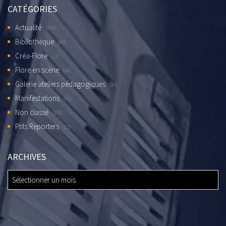
CATÉGORIES
Actualité
(349)
Bibliothèque
(60)
Créa-Flore
(12)
Flore en scène
(26)
Galerie ateliers pédagogiques
(10)
Manifestations
(67)
Non classé
(191)
Ptits Reporters
(25)
ARCHIVES
ARCHIVES