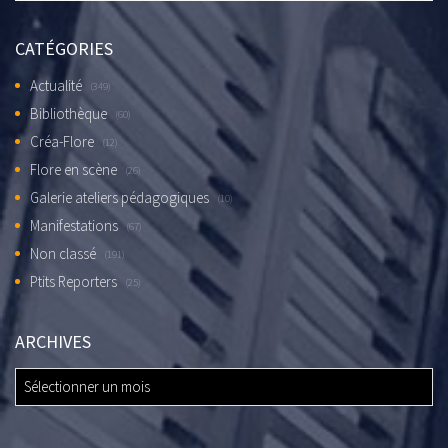
CATÉGORIES
Actualité
(349)
Bibliothèque
(60)
Créa-Flore
(12)
Flore en scène
(26)
Galerie ateliers pédagogiques
(10)
Manifestations
(67)
Non classé
(191)
Ptits Reporters
(25)
ARCHIVES
ARCHIVES