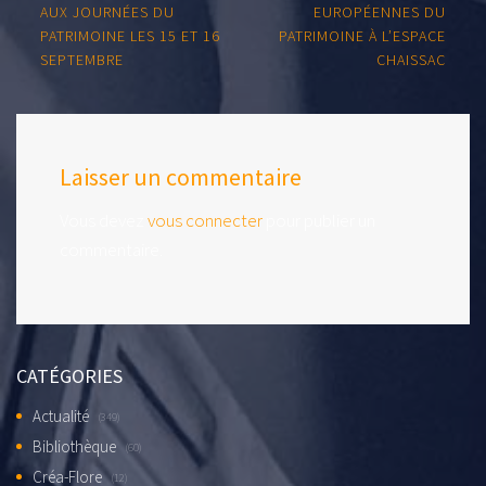
navigation
AUX JOURNÉES DU
EUROPÉENNES DU
PATRIMOINE LES 15 ET 16
PATRIMOINE À L’ESPACE
SEPTEMBRE
CHAISSAC
Laisser un commentaire
Vous devez
vous connecter
pour publier un
commentaire.
CATÉGORIES
Actualité
(349)
Bibliothèque
(60)
Créa-Flore
(12)