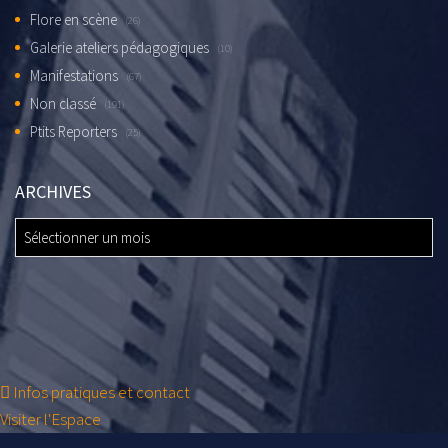
Flore en scène
(26)
Galerie ateliers pédagogiques
(10)
Manifestations
(67)
Non classé
(191)
Ptits Reporters
(25)
ARCHIVES
ARCHIVES
Infos pratiques et contact
Visiter l'Espace