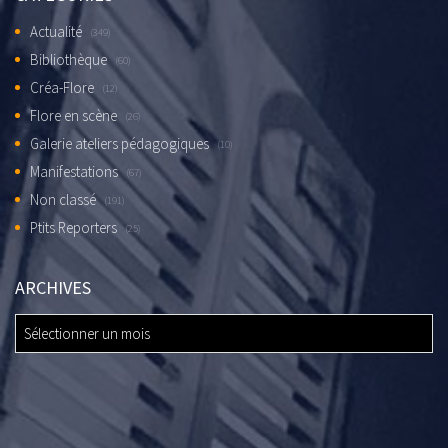
Actualité
(349)
Bibliothèque
(60)
Créa-Flore
(12)
Flore en scène
(26)
Galerie ateliers pédagogiques
(10)
Manifestations
(67)
Non classé
(191)
Ptits Reporters
(25)
ARCHIVES
ARCHIVES