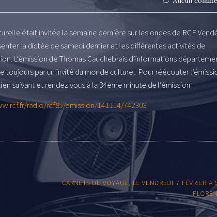
Aucun comme
turelle était invitée la semaine dernière sur les ondes de RCF Vend
enter la dictée de samedi dernier et les différentes activités de
ation. L’émission de Thomas Cauchebrais d’informations départeme
e toujours par un invité du monde culturel. Pour réécouter l’émissi
 lien suivant et rendez vous à la 34ème minute de l’émission:
ww.rcf.fr/radio/rcf85/emission/141114/742303
CARNETS DE VOYAGE, LE VENDREDI 7 FÉVRIER À 
FLORE