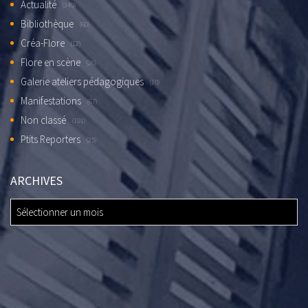
Actualité
(349)
Bibliothèque
(60)
Créa-Flore
(12)
Flore en scène
(26)
Galerie ateliers pédagogiques
(10)
Manifestations
(67)
Non classé
(191)
Ptits Reporters
(25)
ARCHIVES
ARCHIVES