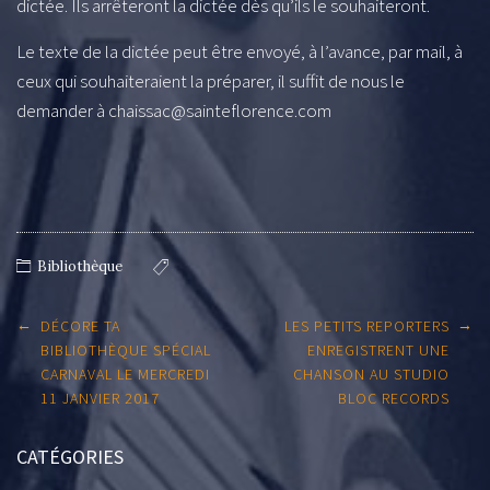
dictée. Ils arrêteront la dictée dès qu’ils le souhaiteront.
Le texte de la dictée peut être envoyé, à l’avance, par mail, à
ceux qui souhaiteraient la préparer, il suffit de nous le
demander à chaissac@sainteflorence.com
Bibliothèque
Post
←
→
DÉCORE TA
LES PETITS REPORTERS
navigation
BIBLIOTHÈQUE SPÉCIAL
ENREGISTRENT UNE
CARNAVAL LE MERCREDI
CHANSON AU STUDIO
11 JANVIER 2017
BLOC RECORDS
CATÉGORIES