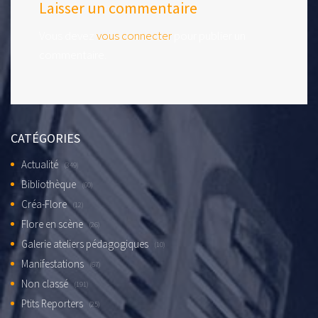
Laisser un commentaire
Vous devez
vous connecter
pour publier un
commentaire.
CATÉGORIES
Actualité
(349)
Bibliothèque
(60)
Créa-Flore
(12)
Flore en scène
(26)
Galerie ateliers pédagogiques
(10)
Manifestations
(67)
Non classé
(191)
Ptits Reporters
(25)