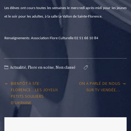
Les élèves ont cours toutes les semaines le mercredi après-midi pour les jeunes
et le soir pour les adultes, à la salle Le Vallon de Sainte-Florence.
Renseignements: Association Flore Culturelle 02 51 66 10 84
Actualité
,
Flore en scène
,
Non classé
Post
←
→
BIENTÔT À STE-
ON A PARLÉ DE NOUS
navigation
FLORENCE…LES JOYEUX
SUR TV VENDÉE…
PETITS SOULIERS
D’UKRAINE