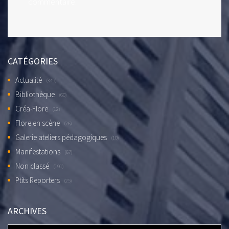
commentaire.
CATÉGORIES
Actualité
(349)
Bibliothèque
(60)
Créa-Flore
(12)
Flore en scène
(26)
Galerie ateliers pédagogiques
(10)
Manifestations
(67)
Non classé
(191)
Ptits Reporters
(25)
ARCHIVES