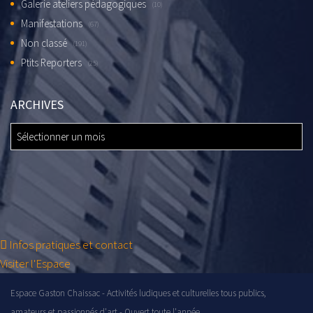
Galerie ateliers pédagogiques
(10)
Manifestations
(67)
Non classé
(191)
Ptits Reporters
(25)
ARCHIVES
ARCHIVES
Infos pratiques et contact
Visiter l'Espace
Espace Gaston Chaissac - Activités ludiques et culturelles tous publics,
amateurs et passionnés d'art - Ouvert toute l'année