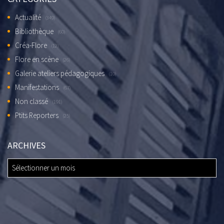
Actualité
(349)
Bibliothèque
(60)
Créa-Flore
(12)
Flore en scène
(26)
Galerie ateliers pédagogiques
(10)
Manifestations
(67)
Non classé
(191)
Ptits Reporters
(25)
ARCHIVES
ARCHIVES