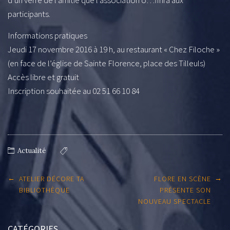
participants.
Informations pratiques
Jeudi 17 novembre 2016 à 19 h, au restaurant « Chez Filoche »
(en face de l’église de Sainte Florence, place des Tilleuls)
Accès libre et gratuit
Inscription souhaitée au 02 51 66 10 84
Actualité
Post
←
→
ATELIER DÉCORE TA
FLORE EN SCÈNE
navigation
BIBLIOTHÈQUE
PRÉSENTE SON
NOUVEAU SPECTACLE
CATÉGORIES