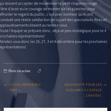
qui doivent accepter de moderniser le petit chaperon rouge…
Fière d’avoir eu le courage de monter sur les planches pour
affronter le regard du public, c’est avec bonheur qu’ils ont
constaté une réelle satisfaction de la part des spectateurs. Rires et
applaudissements étaient au rendez-vous.
Toute l’équipe se prépare donc, déjà un peu nostalgique pour le 4
prochaines représentations!
Rendez-vous donc les 26, 27, 3 et 4 décembre pour les prochaines
représentations!
Flore en scène
Post
←
→
« VOUS MENDIEREZ
NOUVEAUTÉ POUR LES
navigation
TANT »…
SCOLAIRES À L’ESPACE
CHAISSAC