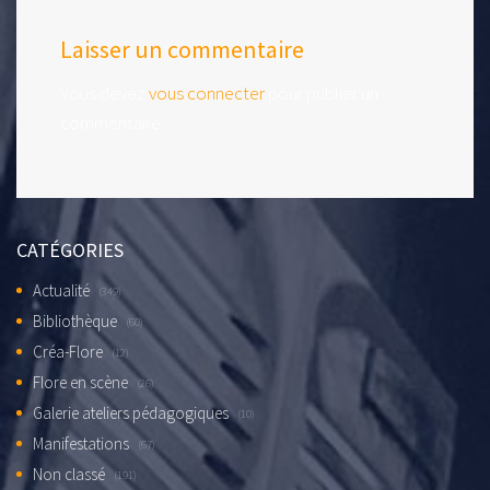
Laisser un commentaire
Vous devez
vous connecter
pour publier un
commentaire.
CATÉGORIES
Actualité
(349)
Bibliothèque
(60)
Créa-Flore
(12)
Flore en scène
(26)
Galerie ateliers pédagogiques
(10)
Manifestations
(67)
Non classé
(191)