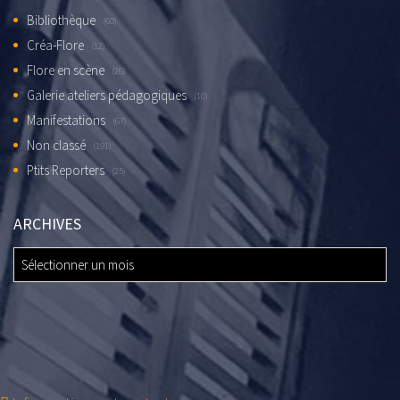
Bibliothèque
(60)
Créa-Flore
(12)
Flore en scène
(26)
Galerie ateliers pédagogiques
(10)
Manifestations
(67)
Non classé
(191)
Ptits Reporters
(25)
ARCHIVES
ARCHIVES