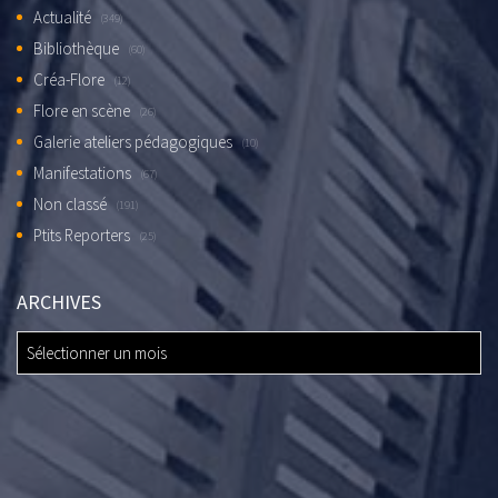
Actualité
(349)
Bibliothèque
(60)
Créa-Flore
(12)
Flore en scène
(26)
Galerie ateliers pédagogiques
(10)
Manifestations
(67)
Non classé
(191)
Ptits Reporters
(25)
ARCHIVES
ARCHIVES