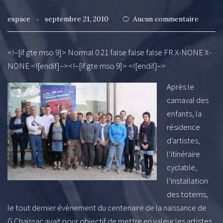
espace
septembre 21, 2010
Aucun commentaire
<!–[if gte mso 9]> Normal 0 21 false false false FR X-NONE X-
NONE <![endif]–><!–[if gte mso 9]> <![endif]–>
Après le
carnaval des
enfants, la
résidence
d’artistes,
l’itinéraire
cyclable,
l’installation
des totems,
le tout dernier évènement du centenaire de la naissance de
G.Chaissac avait pour objectif de mettre en valeur les artistes