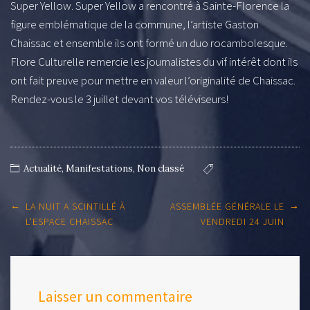
Super Yellow. Super Yellow a rencontré à Sainte-Florence la
figure emblématique de la commune, l’artiste Gaston
Chaissac et ensemble ils ont formé un duo rocambolesque.
Flore Culturelle remercie les journalistes du vif intérêt dont ils
ont fait preuve pour mettre en valeur l’originalité de Chaissac.
Rendez-vous le 3 juillet devant vos téléviseurs!
Actualité
,
Manifestations
,
Non classé
Post
←
→
LA NUIT A SCINTILLÉ À
ASSEMBLÉE GÉNÉRALE LE
navigation
L’ESPACE CHAISSAC
VENDREDI 24 JUIN
Laisser un commentaire