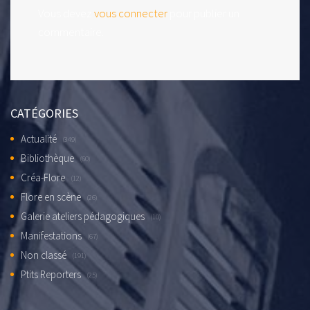
Vous devez
vous connecter
pour publier un
commentaire.
CATÉGORIES
Actualité
(349)
Bibliothèque
(60)
Créa-Flore
(12)
Flore en scène
(26)
Galerie ateliers pédagogiques
(10)
Manifestations
(67)
Non classé
(191)
Ptits Reporters
(25)