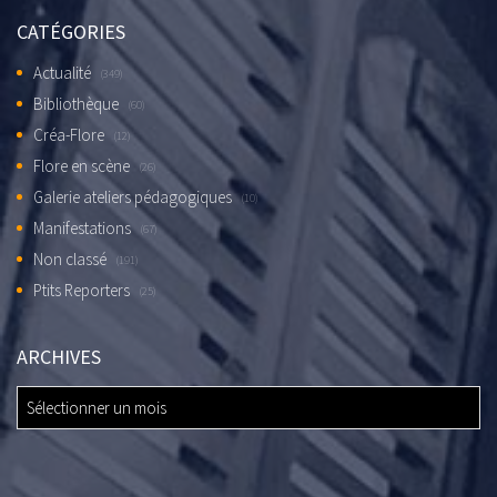
CATÉGORIES
Actualité
(349)
Bibliothèque
(60)
Créa-Flore
(12)
Flore en scène
(26)
Galerie ateliers pédagogiques
(10)
Manifestations
(67)
Non classé
(191)
Ptits Reporters
(25)
ARCHIVES
ARCHIVES