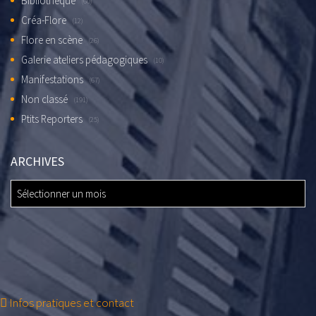
Bibliothèque
(60)
Créa-Flore
(12)
Flore en scène
(26)
Galerie ateliers pédagogiques
(10)
Manifestations
(67)
Non classé
(191)
Ptits Reporters
(25)
ARCHIVES
ARCHIVES
Infos pratiques et contact