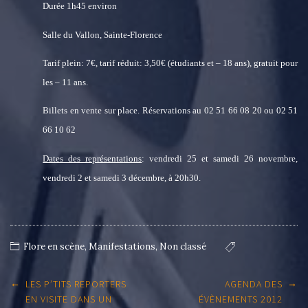
Durée 1h45 environ
Salle du Vallon, Sainte-Florence
Tarif plein: 7€, tarif réduit: 3,50€ (étudiants et – 18 ans), gratuit pour
les – 11 ans.
Billets en vente sur place. Réservations au 02 51 66 08 20 ou 02 51
66 10 62
Dates des représentations
: vendredi 25 et samedi 26 novembre,
vendredi 2 et samedi 3 décembre, à 20h30.
Flore en scène
,
Manifestations
,
Non classé
Post
←
→
LES P’TITS REPORTERS
AGENDA DES
navigation
EN VISITE DANS UN
ÉVÈNEMENTS 2012