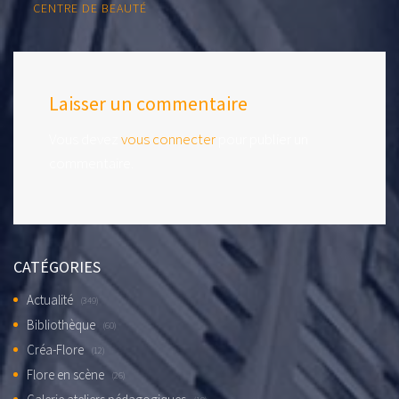
CENTRE DE BEAUTÉ
Laisser un commentaire
Vous devez
vous connecter
pour publier un
commentaire.
CATÉGORIES
Actualité
(349)
Bibliothèque
(60)
Créa-Flore
(12)
Flore en scène
(26)