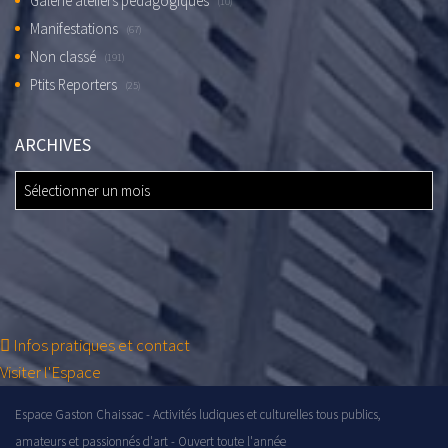
Galerie ateliers pédagogiques
(10)
Manifestations
(67)
Non classé
(191)
Ptits Reporters
(25)
ARCHIVES
ARCHIVES
Infos pratiques et contact
Visiter l'Espace
Espace Gaston Chaissac - Activités ludiques et culturelles tous publics,
amateurs et passionnés d'art - Ouvert toute l'année