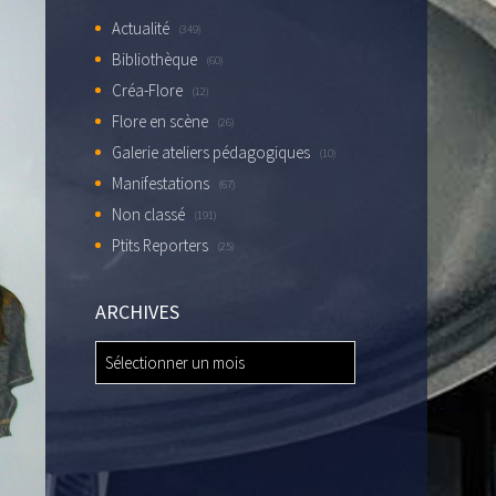
Actualité
(349)
Bibliothèque
(60)
Créa-Flore
(12)
Flore en scène
(26)
Galerie ateliers pédagogiques
(10)
Manifestations
(67)
Non classé
(191)
Ptits Reporters
(25)
ARCHIVES
ARCHIVES