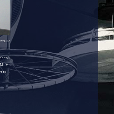
ntaire
ices »
CM1 et
er nos