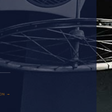
→
SON