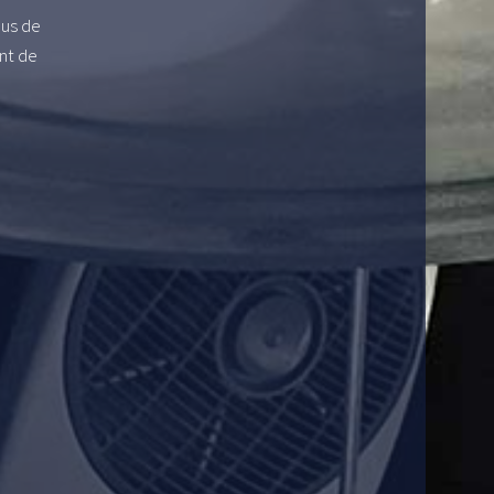
lus de
nt de