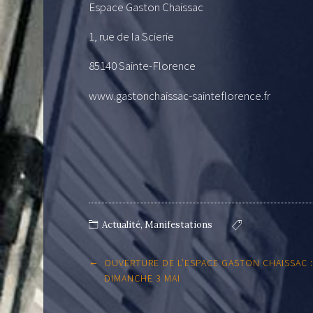
Espace Gaston Chaissac
1, rue de la Scierie
85140 Sainte-Florence
www.gastonchaissac-sainteflorence.fr
Actualité
,
Manifestations
Post
←
OUVERTURE DE L’ESPACE GASTON CHAISSAC :
navigation
DIMANCHE 3 MAI