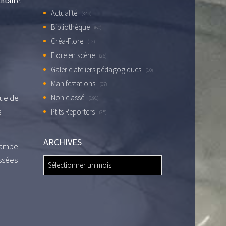
ntaire
Actualité
(349)
Bibliothèque
(60)
Créa-Flore
(12)
Flore en scène
(26)
Galerie ateliers pédagogiques
(10)
Manifestations
(67)
que de
Non classé
(191)
s
Ptits Reporters
(25)
ARCHIVES
 lampe
assées
ARCHIVES