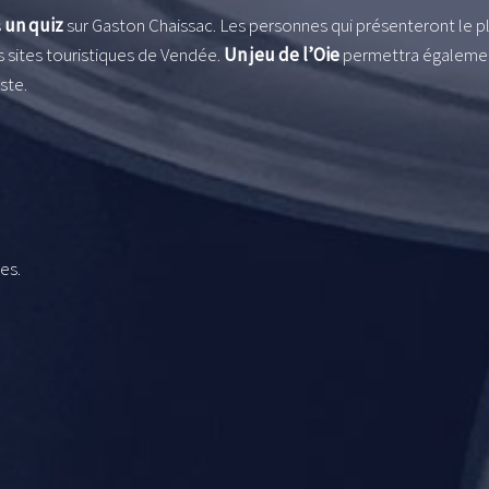
s
un quiz
sur Gaston Chaissac. Les personnes qui présenteront le p
 sites touristiques de Vendée.
Un jeu de l’Oie
permettra égaleme
ste.
es.