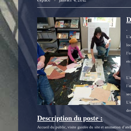
espace
janvier 4, 2012
D
L’
lo
l’
et
L’
l’
se
L’
des
Description du poste :
Accueil du public, visite guidée du site et animation d’at