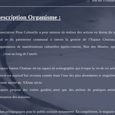
Aucun comme
escription Organisme :
association Flore Culturelle a pour mission de réaliser des actions en faveur du 
cal et du patrimoine communal à travers la gestion de l’Espace Chaissa
organisation de manifestations culturelles (apéro-concert, Nuit des Musées, spe
c…) tout au long de l’année.
espace Gaston Chaissac est un espace de scénographie qui évoque la vie de cet arti
œuvre est aujourd’hui reconnu comme étant l’une des plus abondantes et singulièr
conde moitié du
XXème siècle.
espace propose des visites guidées ainsi que des ateliers de pratiques artist
tination des scolaires.
eliers pédagogiques pour le public scolaire notamment. En complément, le stagiaire