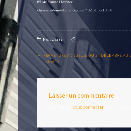
85140 Sainte Florence
chaissac@sainteflorence.com // 02 51 66 10 84
Non classé
Post
←
FERMETURE ANNUELLE DU 24 DÉCEMBRE AU 
navigation
JANVIER
Laisser un commentaire
Vous devez
vous connecter
pour publier 