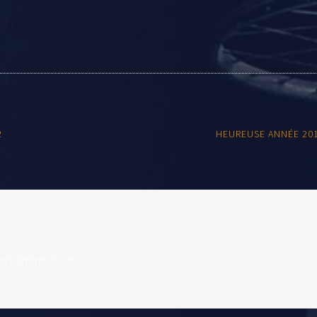
2
HEUREUSE ANNÉE 201
un commentaire.