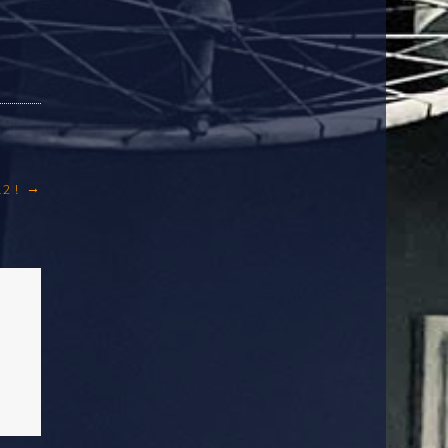
→
2 !