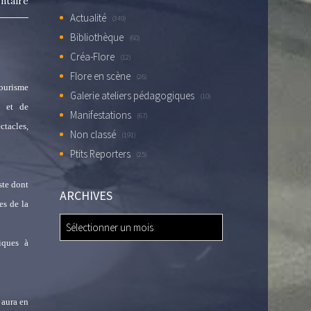
ntaire
Actualité
(349)
Bibliothèque
(60)
Créa-Flore
(12)
Flore en scène
(26)
tourisme
Galerie ateliers pédagogiques
(10)
c et de
Manifestations
(67)
ctacles,
Non classé
(191)
Ptits Reporters
(25)
ste dont
ARCHIVES
es de la
ARCHIVES
iques à
 aura en