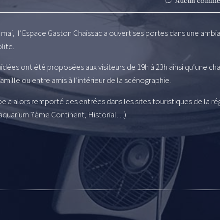
Aucun comme
 mai, l’Espace Gaston Chaissac a ouvert ses portes dans une ambi
lite.
uidées ont été proposées aux visiteurs de 19h à 23h ainsi qu’une ch
famille ou entre amis à l’intérieur de la scénographie.
 a alors remporté des entrées dans les sites touristiques de la ré
 aquarium 7ème Continent, Historial…).