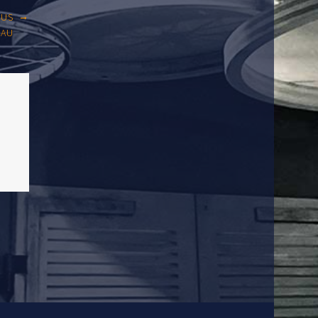
→
DUS
EAU