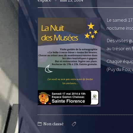
espace
mai 23, 2014
Le samedi 17
nocturne inso
Des visites g
au trésor en 
Chaque équipe
(Puy du Fou,
Non classé