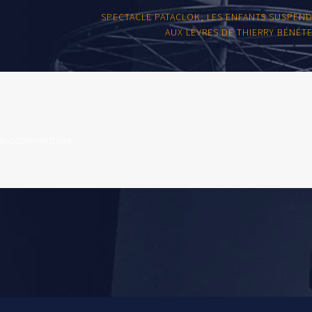
I
SPECTACLE PATACLOK, LES ENFANTS SUSPEN
AUX LÈVRES DE THIERRY BÉNÉT
un commentaire.