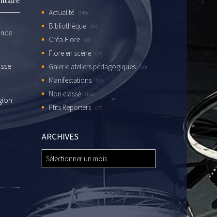
ntaire
Actualité
(349)
Bibliothèque
(60)
ance
Créa-Flore
(12)
Flore en scène
(26)
asse
Galerie ateliers pédagogiques
(10)
Manifestations
(67)
Non classé
(191)
gion
Ptits Reporters
(25)
ARCHIVES
ARCHIVES