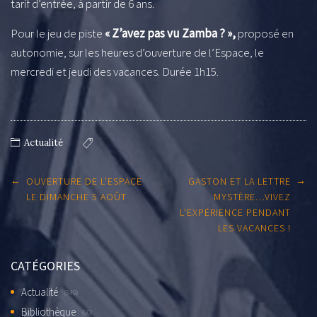
tarif d’entrée, à partir de 6 ans.
Pour le jeu de piste
« Z’avez pas vu Zamba ? »,
proposé en
autonomie, sur les heures d’ouverture de l’Espace, le
mercredi et jeudi des vacances. Durée 1h15.
Actualité
Post
←
→
OUVERTURE DE L’ESPACE
GASTON ET LA LETTRE
navigation
LE DIMANCHE 5 AOÛT
MYSTÈRE…VIVEZ
L’EXPÉRIENCE PENDANT
LES VACANCES !
CATÉGORIES
Actualité
(349)
Bibliothèque
(60)