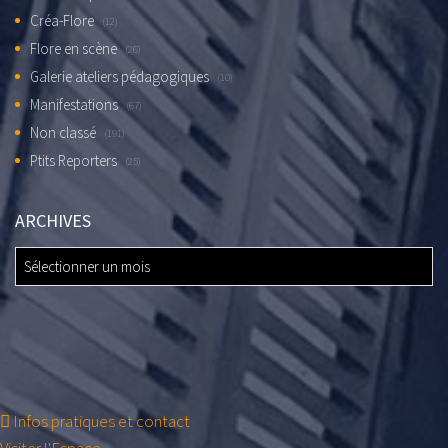
Créa-Flore
(12)
Flore en scène
(26)
Galerie ateliers pédagogiques
(10)
Manifestations
(67)
Non classé
(191)
Ptits Reporters
(25)
ARCHIVES
ARCHIVES
Infos pratiques et contact
Visiter l'Espace