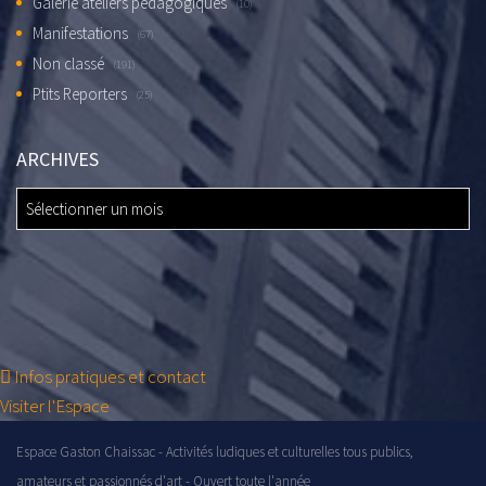
Galerie ateliers pédagogiques
(10)
Manifestations
(67)
Non classé
(191)
Ptits Reporters
(25)
ARCHIVES
ARCHIVES
Infos pratiques et contact
Visiter l'Espace
Espace Gaston Chaissac - Activités ludiques et culturelles tous publics,
amateurs et passionnés d'art - Ouvert toute l'année