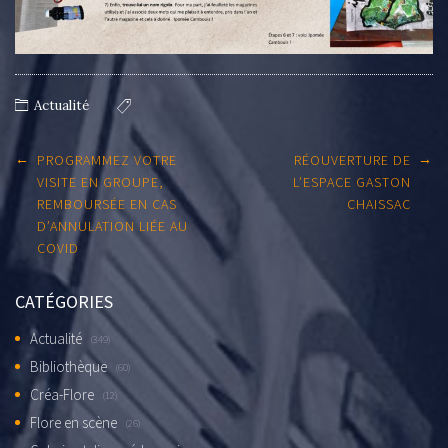
Actualité
Post
←
→
PROGRAMMEZ VOTRE
RÉOUVERTURE DE
navigation
VISITE EN GROUPE,
L’ESPACE GASTON
REMBOURSÉE EN CAS
CHAISSAC
D’ANNULATION LIÉE AU
COVID
CATÉGORIES
Actualité
(349)
Bibliothèque
(60)
Créa-Flore
(12)
Flore en scène
(26)