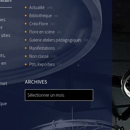
ntaire
Actualité
(349)
Bibliothèque
(60)
ues
Créa-Flore
(12)
et
Flore en scène
(26)
 sites
Galerie ateliers pédagogiques
(10)
Manifestations
(67)
ts,
Non classé
(191)
, en
Ptits Reporters
(25)
ARCHIVES
rmet
ARCHIVES
ique