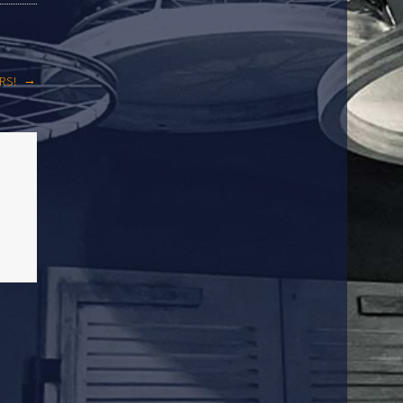
→
RS!