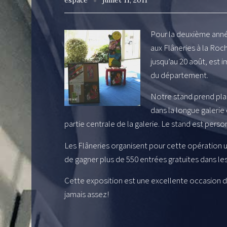
espace
juillet 11, 2011
Pour la deuxième année
aux Flâneries à la Roc
jusqu’au 20 août, est 
du département.
Notre stand prend pla
dans la longue galerie 
partie centrale de la galerie. Le stand est per
Les Flâneries organisent pour cette opération u
de gagner plus de 550 entrées gratuites dans les
Cette exposition est une excellente occasion
jamais assez!