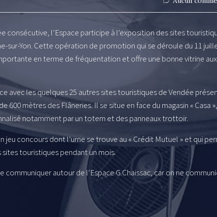
Aucun comme
 consécutive, l’Espace participe à l’exposition des sites touristiq
he-sur-Yon. Cette opération de promotion qui se déroule du 11 juill
importante en terme de fréquentation et offre une bonne vitrine aux
ce avec les quelques 25 autres sites touristiques de Vendée présen
de 600 mètres des Flâneries. Il se situe en face du magasin « Casa »
sonnalisé notamment par un totem et des panneaux trottoir.
n jeu concours dont l’urne se trouve au « Crédit Mutuel » et qui pe
 sites touristiques pendant un mois.
 de communiquer autour de l’Espace G.Chaissac, car on ne commun