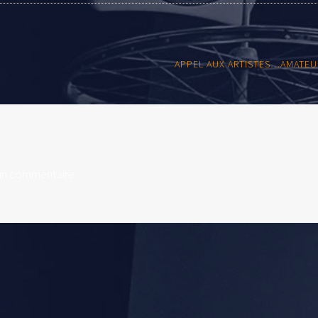
APPEL AUX ARTISTES…AMATEU
un commentaire.