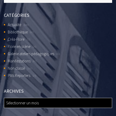
CATÉGORIES
Actualité
(349)
Bibliothèque
(60)
Créa-Flore
(12)
Flore en scène
(26)
Galerie ateliers pédagogiques
(10)
Manifestations
(67)
Non classé
(191)
Ptits Reporters
(25)
ARCHIVES
ARCHIVES