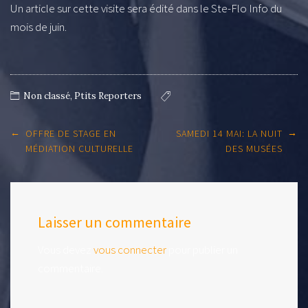
Un article sur cette visite sera édité dans le Ste-Flo Info du
mois de juin.
Non classé
,
Ptits Reporters
Post
←
→
OFFRE DE STAGE EN
SAMEDI 14 MAI: LA NUIT
navigation
MÉDIATION CULTURELLE
DES MUSÉES
Laisser un commentaire
Vous devez
vous connecter
pour publier un
commentaire.