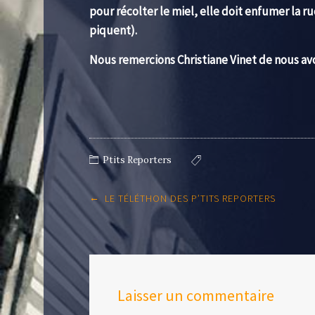
pour récolter le miel, elle doit enfumer la ru
piquent).
Nous remercions Christiane Vinet de nous avoi
Ptits Reporters
Post
←
LE TÉLÉTHON DES P’TITS REPORTERS
navigation
Laisser un commentaire