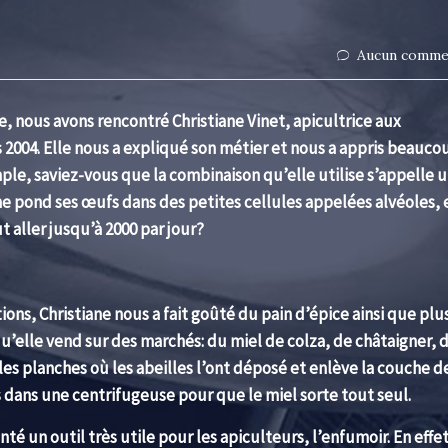
Aucun comme
, nous avons rencontré Christiane Vinet, apicultrice aux
2004. Elle nous a expliqué son métier et nous a appris beauco
mple, saviez-vous que la combinaison qu’elle utilise s’appelle 
e pond ses œufs dans des petites cellules appelées alvéoles, 
 aller jusqu’à 2000 par jour?
ns, Christiane nous a fait goûté du pain d’épice ainsi que plu
 qu’elle vend sur des marchés: du miel de colza, de châtaigner, 
les planches où les abeilles l’ont déposé et enlève la couche de
s dans une centrifugeuse pour que le miel sorte tout seul.
nté un outil très utile pour les apiculteurs, l’enfumoir. En effet