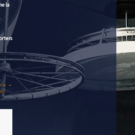
ne la
orters
→
 EN
ÈNE