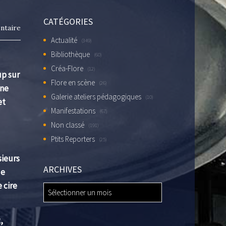
CATÉGORIES
ntaire
Actualité
(349)
Bibliothèque
(60)
Créa-Flore
(12)
up sur
Flore en scène
(26)
une
Galerie ateliers pédagogiques
(10)
et
Manifestations
(67)
Non classé
(191)
Ptits Reporters
(25)
sieurs
ARCHIVES
de
 cire
ARCHIVES
,