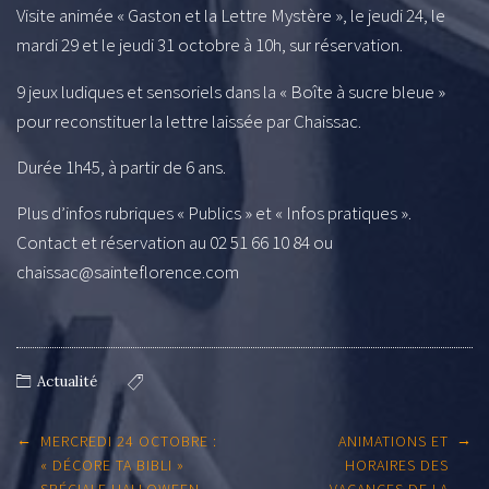
Visite animée « Gaston et la Lettre Mystère », le jeudi 24, le
mardi 29 et le jeudi 31 octobre à 10h, sur réservation.
9 jeux ludiques et sensoriels dans la « Boîte à sucre bleue »
pour reconstituer la lettre laissée par Chaissac.
Durée 1h45, à partir de 6 ans.
Plus d’infos rubriques « Publics » et « Infos pratiques ».
Contact et réservation au 02 51 66 10 84 ou
chaissac@sainteflorence.com
Actualité
Post
←
→
MERCREDI 24 OCTOBRE :
ANIMATIONS ET
navigation
« DÉCORE TA BIBLI »
HORAIRES DES