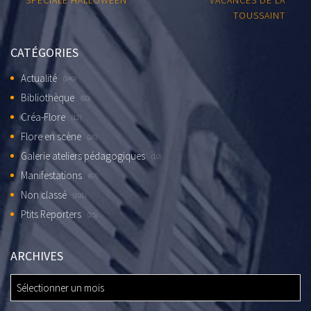
SPÉCIALE HALLOWEEN
VACANCES DE LA
TOUSSAINT
CATÉGORIES
Actualité
(349)
Bibliothèque
(60)
Créa-Flore
(12)
Flore en scène
(26)
Galerie ateliers pédagogiques
(10)
Manifestations
(67)
Non classé
(191)
Ptits Reporters
(25)
ARCHIVES
ARCHIVES