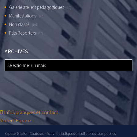
Galerie ateliers pédagogiques
(10)
Manifestations
(67)
Non classé
(191)
Ptits Reporters
(25)
ARCHIVES
ARCHIVES
Infos pratiques et contact
Visiter l'Espace
Espace Gaston Chaissac - Activités ludiques et culturelles tous publics,