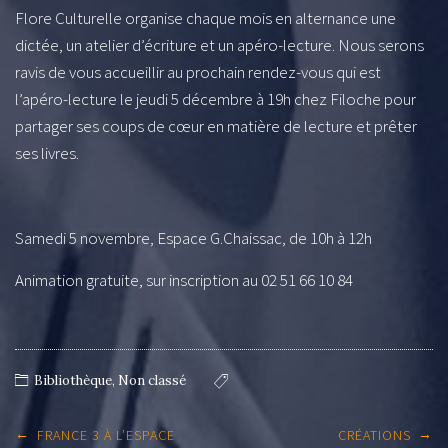
Flore Culturelle organise chaque mois en alternance une
dictée, un atelier d’écriture et un apéro-lecture. Nous serons
ravis de vous accueillir au prochain rendez-vous qui est
l’apéro-lecture le jeudi 5 décembre à 19h chez Filoche pour
partager ses coups de cœur en matière de lecture et prêter
ses livres.
Samedi 5 novembre, Espace G.Chaissac, de 10h à 12h
Animation gratuite, sur inscription au 02 51 66 10 84
Bibliothèque
,
Non classé
Post
←
→
FRANCE 3 À L’ESPACE
CRÉATIONS