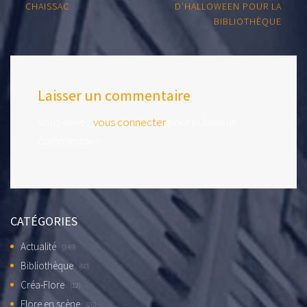
navigation
CHAISSAC
D’HALLOWEEN POUR LA
BIBLIOTHÈQUE
Laisser un commentaire
Vous devez
vous connecter
pour publier un
commentaire.
CATÉGORIES
Actualité
(349)
Bibliothèque
(60)
Créa-Flore
(12)
Flore en scène
(26)