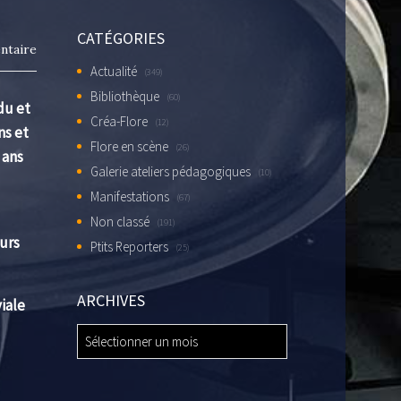
CATÉGORIES
ntaire
Actualité
(349)
Bibliothèque
(60)
du et
Créa-Flore
(12)
ns et
Flore en scène
(26)
 ans
Galerie ateliers pédagogiques
(10)
Manifestations
(67)
Non classé
(191)
urs
Ptits Reporters
(25)
ARCHIVES
iale
ARCHIVES