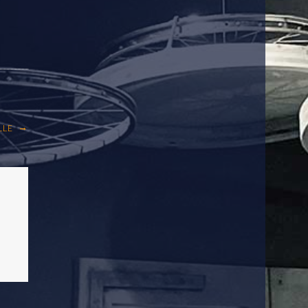
→
LLE