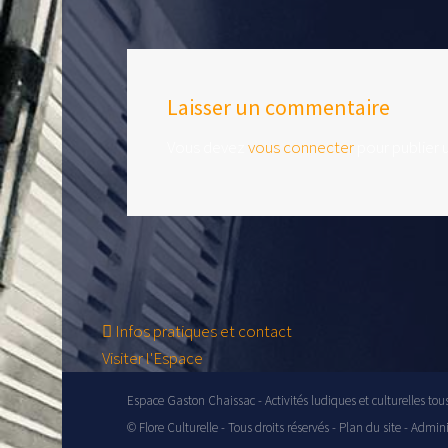
Laisser un commentaire
Vous devez
vous connecter
pour publier 
Infos pratiques et contact
Visiter l'Espace
Espace Gaston Chaissac - Activités ludiques et culturelles tou
© Flore Culturelle - Tous droits réservés -
Plan du site
-
Admini