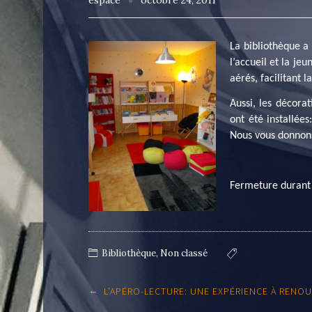
espace
octobre 24, 2011
La bibliothèque a
l’accueil et la je
aérés, facilitant 
Aussi, les décora
ont été installée
Nous vous donnons
Fermeture durant
Bibliothèque
,
Non classé
Post
←
L’APÉRO-LECTURE: UNE EXPÉRIENCE À RENO
navigation