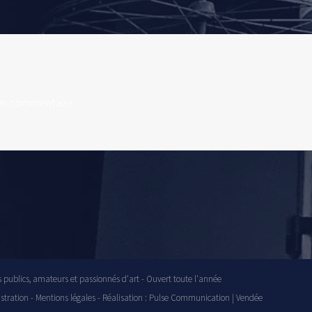
un commentaire.
s publics, amateurs et passionnés d'art - Ouvert toute l'année
stration
-
Mentions légales
- Réalisation :
Pulse Communication | Vendée