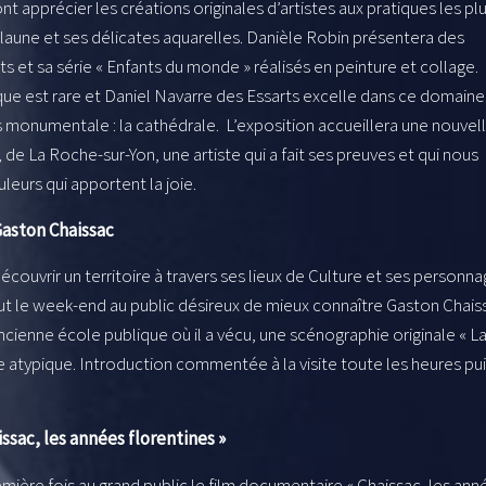
t apprécier les créations originales d’artistes aux pratiques les pl
laune et ses délicates aquarelles. Danièle Robin présentera des
ts et sa série « Enfants du monde » réalisés en peinture et collage.
e est rare et Daniel Navarre des Essarts excelle dans ce domaine.
us monumentale : la cathédrale. L’exposition accueillera une nouvel
ou, de La Roche-sur-Yon, une artiste qui a fait ses preuves et qui nous
leurs qui apportent la joie.
Gaston Chaissac
couvrir un territoire à travers ses lieux de Culture et ses personn
tout le week-end au public désireux de mieux connaître Gaston Chais
ancienne école publique où il a vécu, une scénographie originale « L
ste atypique. Introduction commentée à la visite toute les heures pu
ssac, les années florentines »
mière fois au grand public le film documentaire « Chaissac, les ann