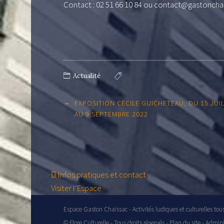
Contact : 02 51 66 10 84 ou contact@gastonchai
Actualité
Post
←
EXPOSITION CÉCILE GUICHETEAU, DU 15 JUI
navigation
AU 9 SEPTEMBRE 2022
Infos pratiques et contact
Visiter l'Espace
Espace Gaston Chaissac - Activités ludiques et culturelles tou
© Flore Culturelle - Tous droits réservés -
Plan du site
-
Admini