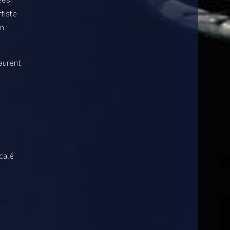
rtiste
en
aurent
écalé