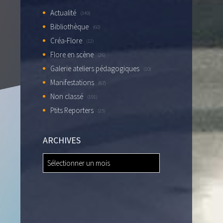
Actualité
(349)
Bibliothèque
(60)
Créa-Flore
(12)
Flore en scène
(26)
Galerie ateliers pédagogiques
(10)
Manifestations
(67)
Non classé
(191)
Ptits Reporters
(25)
ARCHIVES
ARCHIVES