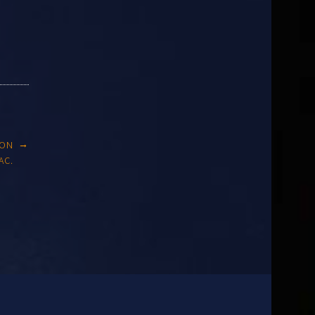
→
TON
AC.