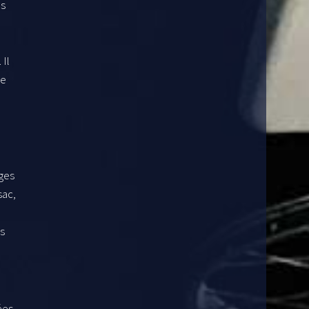
us
 Il
le
ages
sac,
a
is
ées