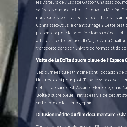
les visiteurs de l’Espace Gaston Chaissac pourron
variées. Nous accueillons à nouveau Martine De
nouveautés dont les portraits d’artistes inspiran
Connaissez-vous le chantournage ? Cette pratiqu
présentera pour la première fois sa pièce la pl
artiste sur cette édition. Il s’agit d’Anita Chaill
transporte dans son univers de formes et de cou
Visite de La Boîte à sucre bleue de l’Espace 
Les journées du Patrimoine sont l’occasion de dé
illustres, c’est pourquoi l’Espace sera ouvert 
cet artiste sans égal. À Sainte Florence, dans l’
Boîte à sucre bleue » retrace la vie de cet arti
visite libre de la scénographie.
Diffusion inédite du film documentaire « Chai
Tout le long du weekend sera diffusé pour la pre