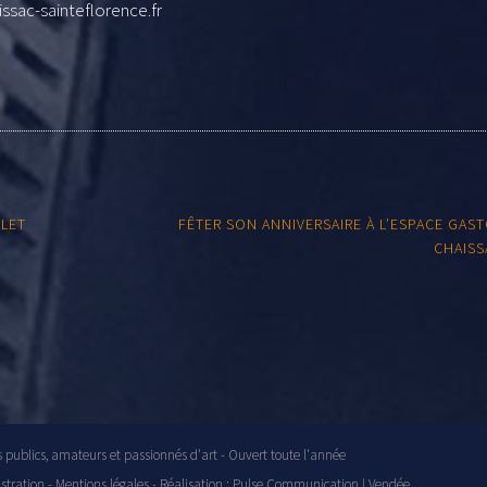
ssac-sainteflorence.fr
LLET
FÊTER SON ANNIVERSAIRE À L’ESPACE GAS
CHAISS
s publics, amateurs et passionnés d'art - Ouvert toute l'année
stration
-
Mentions légales
- Réalisation :
Pulse Communication | Vendée