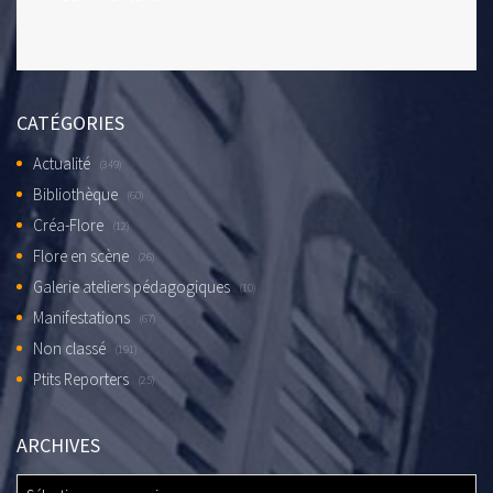
CATÉGORIES
Actualité
(349)
Bibliothèque
(60)
Créa-Flore
(12)
Flore en scène
(26)
Galerie ateliers pédagogiques
(10)
Manifestations
(67)
Non classé
(191)
Ptits Reporters
(25)
ARCHIVES
ARCHIVES