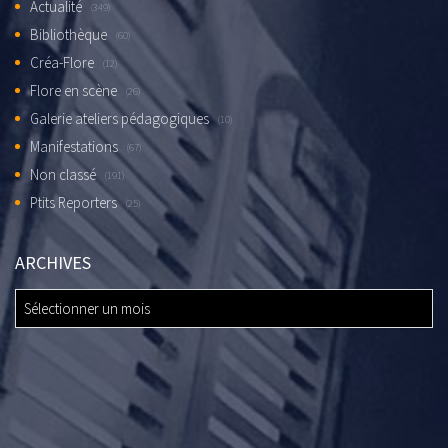
Actualité
(349)
Bibliothèque
(60)
Créa-Flore
(12)
Flore en scène
(26)
Galerie ateliers pédagogiques
(10)
Manifestations
(67)
Non classé
(191)
Ptits Reporters
(25)
ARCHIVES
ARCHIVES