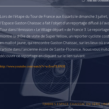
Aucun comme
Lors de l’étape du Tour de France aux Essarts le dimanche 3 juillet,
l’Espace Gaston Chaissac a fait l’objet d’un reportage diffusé à l’av
Tour dans l’émission « Le Village départ » de France 3. Le reportage
montre la drôle de visite de Super Yellow, un reporter cycliste co
en maillot jaune, qui rencontre Gaston Chaissac, sur les lieux où a 
l’artiste dans l’ancienne école de Sainte-Florence. Nous vous invit
découvrir ce reportage en cliquant sur le lien suivant:
http://www.youtube.com/watch?v=a-ZewTL6N3E
TIMBRES ESPACE CHAISSAC EN SÉRIE LIMI