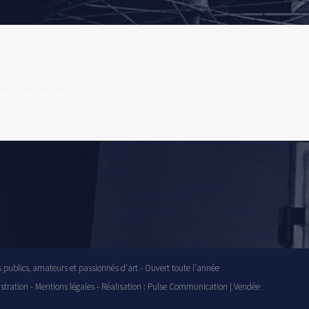
un commentaire.
s publics, amateurs et passionnés d'art - Ouvert toute l'année
stration
-
Mentions légales
- Réalisation :
Pulse Communication | Vendée