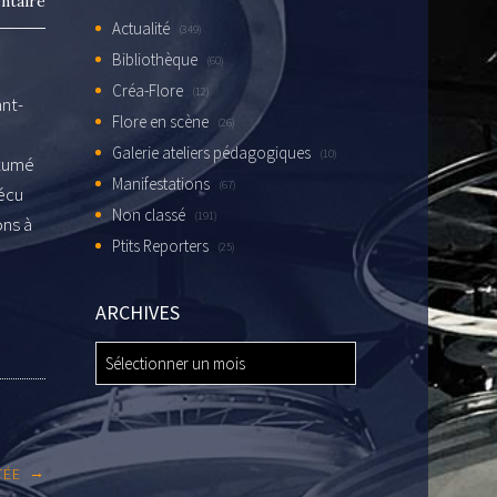
ntaire
Actualité
(349)
Bibliothèque
(60)
Créa-Flore
(12)
ant-
Flore en scène
(26)
Galerie ateliers pédagogiques
(10)
stumé
Manifestations
(67)
vécu
Non classé
(191)
ons à
Ptits Reporters
(25)
ARCHIVES
ARCHIVES
→
TÉE