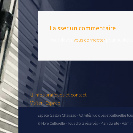
Laisser un commentaire
Vous devez
vous connecter
pour publier 
Infos pratiques et contact
Visiter l'Espace
Espace Gaston Chaissac - Activités ludiques et culturelles tou
© Flore Culturelle - Tous droits réservés -
Plan du site
-
Admini