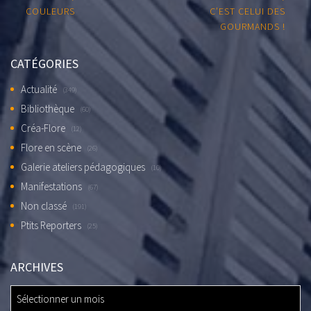
COULEURS
C’EST CELUI DES
GOURMANDS !
CATÉGORIES
Actualité
(349)
Bibliothèque
(60)
Créa-Flore
(12)
Flore en scène
(26)
Galerie ateliers pédagogiques
(10)
Manifestations
(67)
Non classé
(191)
Ptits Reporters
(25)
ARCHIVES
ARCHIVES