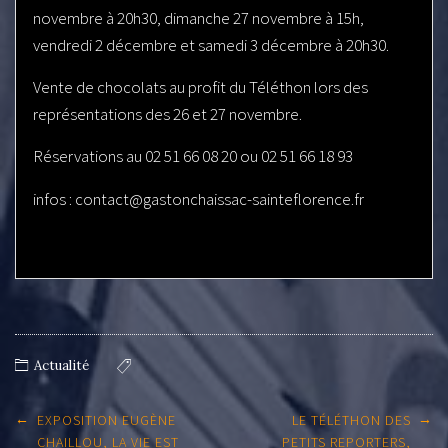
novembre à 20h30, dimanche 27 novembre à 15h,
vendredi 2 décembre et samedi 3 décembre à 20h30.
Vente de chocolats au profit du Téléthon lors des
représentations des 26 et 27 novembre.
Réservations au 02 51 66 08 20 ou 02 51 66 18 93
infos : contact@gastonchaissac-sainteflorence.fr
Actualité
Post
←
→
EXPOSITION EUGÈNE
LE TÉLÉTHON DES
navigation
CHAILLOU, LA VIE EST
PETITS REPORTERS,