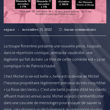
espace
novembre 21, 2022
Aucun commentaire
La troupe florentine présente une nouvelle pièce, toujours
dans le répertoire comique, ambiance vaudeville : une
légèreté qui fait du bien. Le titre de cette comédie est « ça se
complique !» de Patricia Haubé.
Chez Michel la vie est belle », telle est la devise de Michel
l’heureux propriétaire légèrement précieux du très cosy hôtel
« La Rose des Vents ». C’est une belle journée d’été les clients
affluent mais les ennuis aussi. Michel va alors s’emberlificoter
dans une cascade de mensonges pour essayer de sauver la
mise, cela donnera un déchainement de quiproquos ou plus