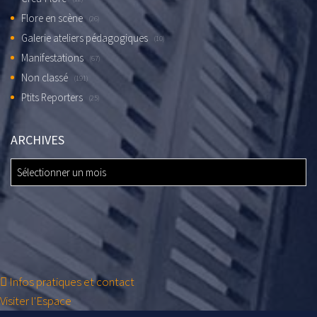
Flore en scène
(26)
Galerie ateliers pédagogiques
(10)
Manifestations
(67)
Non classé
(191)
Ptits Reporters
(25)
ARCHIVES
ARCHIVES
Infos pratiques et contact
Visiter l'Espace