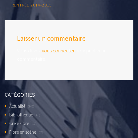
RENTRÉE 2014-2015
Laisser un commentaire
Vous devez
vous connecter
pour publier un
commentaire.
CATÉGORIES
Actualité
(349)
Bibliothèque
(60)
Créa-Flore
(12)
Flore en scène
(26)