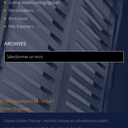
Galerie ateliers pédagogiques
(10)
Manifestations
(67)
Non classé
(191)
Ptits Reporters
(25)
ARCHIVES
ARCHIVES
Infos pratiques et contact
Visiter l'Espace
Espace Gaston Chaissac - Activités ludiques et culturelles tous publics,