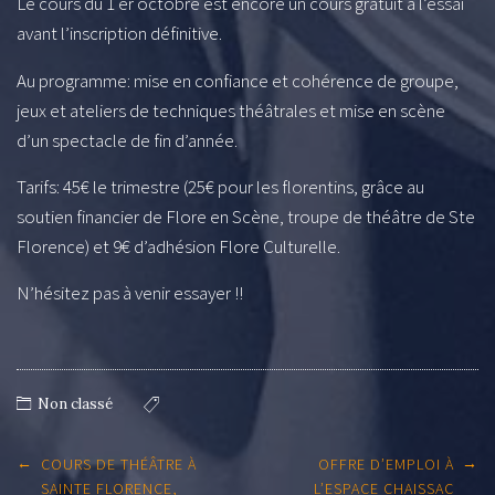
Le cours du 1 er octobre est encore un cours gratuit à l’essai
avant l’inscription définitive.
Au programme: mise en confiance et cohérence de groupe,
jeux et ateliers de techniques théâtrales et mise en scène
d’un spectacle de fin d’année.
Tarifs: 45€ le trimestre (25€ pour les florentins, grâce au
soutien financier de Flore en Scène, troupe de théâtre de Ste
Florence) et 9€ d’adhésion Flore Culturelle.
N’hésitez pas à venir essayer !!
Non classé
Post
←
→
COURS DE THÉÂTRE À
OFFRE D’EMPLOI À
navigation
SAINTE FLORENCE,
L’ESPACE CHAISSAC