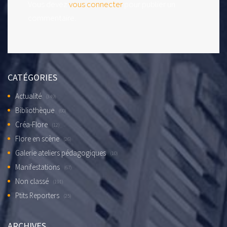
Vous devez
vous connecter
pour publier un
commentaire.
CATÉGORIES
Actualité
(349)
Bibliothèque
(60)
Créa-Flore
(12)
Flore en scène
(26)
Galerie ateliers pédagogiques
(10)
Manifestations
(67)
Non classé
(191)
Ptits Reporters
(25)
ARCHIVES