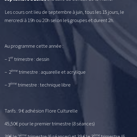
Les cours ont lieu de septembre à juin, tous les 15 jours, le
mercredi à 19h ou 20h selon les groupes et durent 2h.
Au programme cette année :
er
– 1
trimestre : dessin
ème
– 2
trimestre : aquarelle et acrylique
ème
– 3
trimestre : technique libre
Tarifs : 9 € adhésion Flore Culturelle
45,50€ pour le premier trimestre (8 séances)
ème
ème
39€ le 2
trimestre (6 séances) et 39 € le 3
trimestre (6