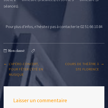
séances).
Pour plus d’infos, n’hésitez pas à contacter le 02 51 66 10 84
Non classé
Post
←
→
L’APÉRO-CONCERT,
COURS DE THÉÂTRE À
navigation
POUR FÊTER L’ÉTÉ EN
STE FLORENCE
MUSIQUE
Laisser un commentaire