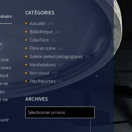
CATÉGORIES
ntaire
Actualité
(349)
Bibliothèque
(60)
Créa-Flore
(12)
on
Flore en scène
(26)
Galerie ateliers pédagogiques
(10)
toire
Manifestations
(67)
toires
Non classé
(191)
 dont
Ptits Reporters
(25)
 vie.
ses
ARCHIVES
e vie
ARCHIVES
uvrir