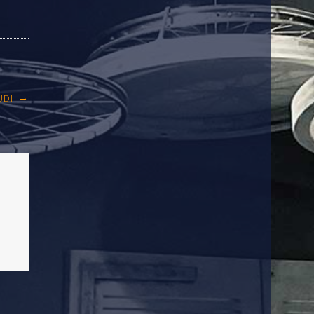
→
UDI