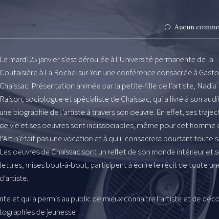
Aucun comme
Le mardi 25 janvier s’est déroulée à l’Université permanente de la
Coutaisière à La Roche-sur-Yon une conférence consacrée à Gast
Chaissac. Présentation animée par la petite-fille de l’artiste, Nadia
Raison, sociologue et spécialiste de Chaissac, qui a livré à son audi
une biographie de l’artiste à travers son oeuvre. En effet, ses trajec
de vie et ses oeuvres sont indissociables, même pour cet homme
l’Art n’était pas une vocation et à qui il consacrera pourtant toute sa
Les oeuvres de Chaissac sont un reflet de son monde intérieur et 
lettres, mises bout-à-bout, participent à écrire le récit de toute un
d’artiste.
te et qui a permis au public de mieux connaitre l’artiste et de déco
hotographies de jeunesse…