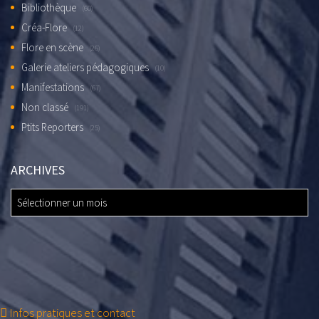
Bibliothèque
(60)
Créa-Flore
(12)
Flore en scène
(26)
Galerie ateliers pédagogiques
(10)
Manifestations
(67)
Non classé
(191)
Ptits Reporters
(25)
ARCHIVES
ARCHIVES
Infos pratiques et contact