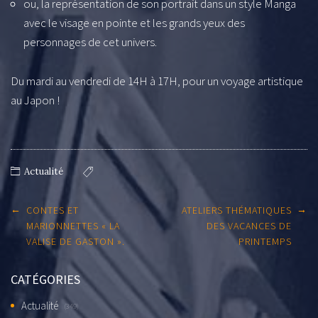
ou, la représentation de son portrait dans un style Manga
avec le visage en pointe et les grands yeux des
personnages de cet univers.
Du mardi au vendredi de 14H à 17H, pour un voyage artistique
au Japon !
Actualité
Post
←
→
CONTES ET
ATELIERS THÉMATIQUES
navigation
MARIONNETTES « LA
DES VACANCES DE
VALISE DE GASTON ».
PRINTEMPS
CATÉGORIES
Actualité
(349)