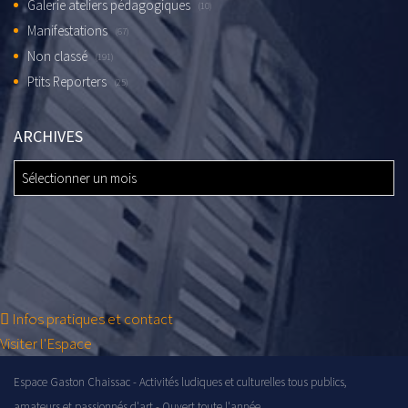
Galerie ateliers pédagogiques
(10)
Manifestations
(67)
Non classé
(191)
Ptits Reporters
(25)
ARCHIVES
ARCHIVES
Infos pratiques et contact
Visiter l'Espace
Espace Gaston Chaissac - Activités ludiques et culturelles tous publics,
amateurs et passionnés d'art - Ouvert toute l'année