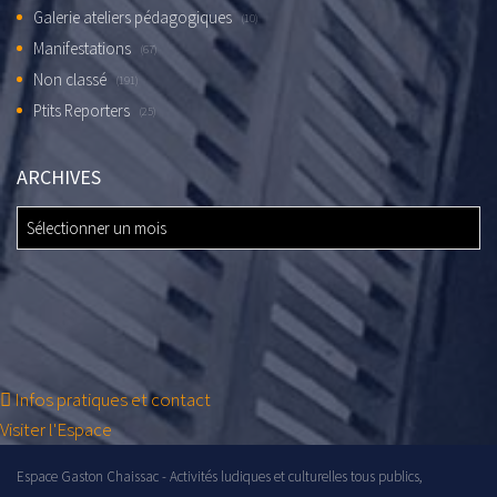
Galerie ateliers pédagogiques
(10)
Manifestations
(67)
Non classé
(191)
Ptits Reporters
(25)
ARCHIVES
ARCHIVES
Infos pratiques et contact
Visiter l'Espace
Espace Gaston Chaissac - Activités ludiques et culturelles tous publics,