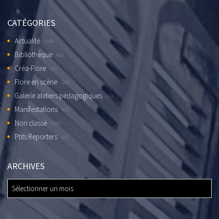
CATÉGORIES
Actualité
(349)
Bibliothèque
(60)
Créa-Flore
(12)
Flore en scène
(26)
Galerie ateliers pédagogiques
(10)
Manifestations
(67)
Non classé
(191)
Ptits Reporters
(25)
ARCHIVES
ARCHIVES